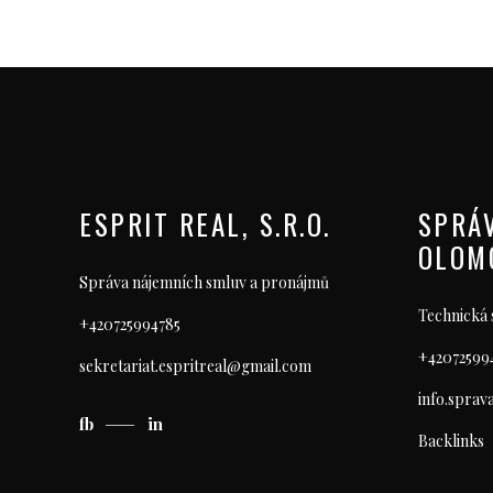
ESPRIT REAL, S.R.O.
SPRÁ
OLOMO
Správa nájemních smluv a pronájmů
Technická 
+420725994785
+42072599
sekretariat.espritreal@gmail.com
info.spra
fb
in
Backlinks