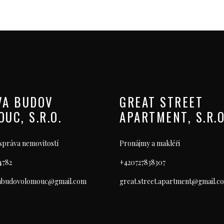
VA BUDOV
GREAT STREET
UC, S.R.O.
APARTMENT, S.R.O
správa nemovitostí
Pronájmy a makléři
4782
+420727838307
vabudovolomouc@gmail.com
great.street.apartment@gmail.c