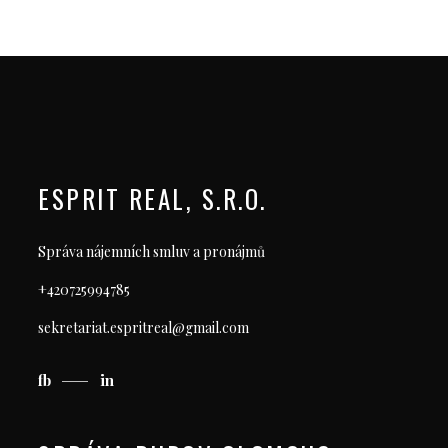
ESPRIT REAL, S.R.O.
Správa nájemních smluv a pronájmů
+420725994785
sekretariat.espritreal@gmail.com
fb
in