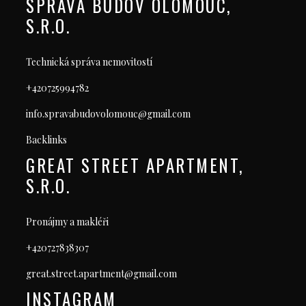
SPRÁVA BUDOV OLOMOUC,
S.R.O.
Technická správa nemovitostí
+420725994782
info.spravabudovolomouc@gmail.com
Backlinks
GREAT STREET APARTMENT,
S.R.O.
Pronájmy a makléři
+420727838307
great.street.apartment@gmail.com
INSTAGRAM