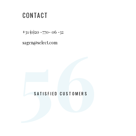
CONTACT
+31 (0)20 -770- 06 -32
56
sagen@select.com
SATISFIED CUSTOMERS