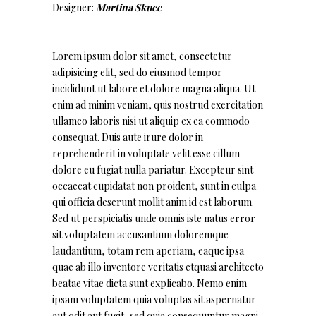
Designer:
Martina Skuce
Lorem ipsum dolor sit amet, consectetur
adipisicing elit, sed do eiusmod tempor
incididunt ut labore et dolore magna aliqua. Ut
enim ad minim veniam, quis nostrud exercitation
ullamco laboris nisi ut aliquip ex ea commodo
consequat. Duis aute irure dolor in
reprehenderit in voluptate velit esse cillum
dolore eu fugiat nulla pariatur. Excepteur sint
occaecat cupidatat non proident, sunt in culpa
qui officia deserunt mollit anim id est laborum.
Sed ut perspiciatis unde omnis iste natus error
sit voluptatem accusantium doloremque
laudantium, totam rem aperiam, eaque ipsa
quae ab illo inventore veritatis etquasi architecto
beatae vitae dicta sunt explicabo. Nemo enim
ipsam voluptatem quia voluptas sit aspernatur
aut odit aut fugit, sed quia consequuntur magni