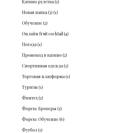
Казино рулетка
(2)
Новая папка (3)
(1)
Обучение
(2)
Онлайн fruit cocktail
(4)
Погода
(1)
Промокод в казино
(2)
Спортивная одежда
(3)
Торговая платформа
(1)
Туризм
(1)
Финтех
(2)
Форекс Брокеры
(3)
Форекс Обучение
(6)
Футбол
(1)