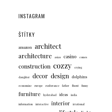
INSTAGRAM
ŠTÍTKY
architect
amazon
architecture
casino
asias
comes
cozzy
construction
crying
decor
design
dolphins
daughter
economize
europe
exuberance
father
fluent
funny
furniture
ideas
hyderabad
india
interior
information
interactive
irrational