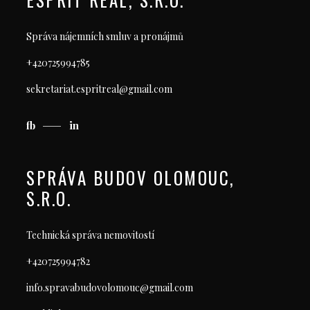
Správa nájemních smluv a pronájmů
+420725994785
sekretariat.espritreal@gmail.com
fb
in
SPRÁVA BUDOV OLOMOUC,
S.R.O.
Technická správa nemovitostí
+420725994782
info.spravabudovolomouc@gmail.com