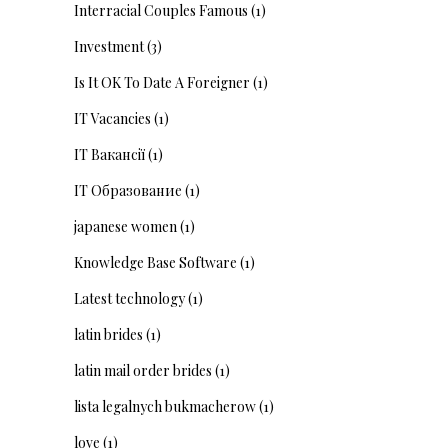
Interracial Couples Famous
(1)
Investment
(3)
Is It OK To Date A Foreigner
(1)
IT Vacancies
(1)
IT Вакансії
(1)
IT Образование
(1)
japanese women
(1)
Knowledge Base Software
(1)
Latest technology
(1)
latin brides
(1)
latin mail order brides
(1)
lista legalnych bukmacherow
(1)
love
(1)