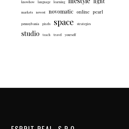
lifestyle
light
knowhow
language
learning
novomatic
online
pearl
markets
newest
space
pennsylvania
pixels
strategies
studio
teach
travel
yourself
ESPRIT REAL, S.R.O.