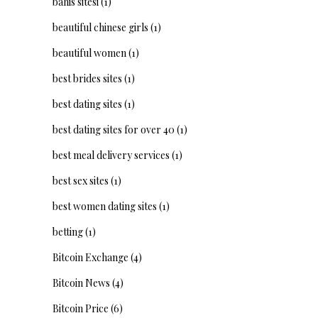
bahis sitesi
(1)
beautiful chinese girls
(1)
beautiful women
(1)
best brides sites
(1)
best dating sites
(1)
best dating sites for over 40
(1)
best meal delivery services
(1)
best sex sites
(1)
best women dating sites
(1)
betting
(1)
Bitcoin Exchange
(4)
Bitcoin News
(4)
Bitcoin Price
(6)