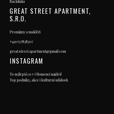
Backlinks
GREAT STREET APARTMENT,
S.R.O.
Pronájmy a makléři
+420727838307
great.street.apartment@gmail.com
INSTAGRAM
To nejlepší co v Olomouci najdeš!
Top podniky, akce i kulturní události.