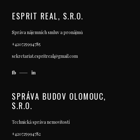
ESPRIT REAL, S.R.O.
Správa nájemních smluv a pronájmů
+420725994785
sekretariat.espritreal@gmail.com
fb
in
SPRÁVA BUDOV OLOMOUC,
S.R.O.
Technická správa nemovitostí
+420725994782