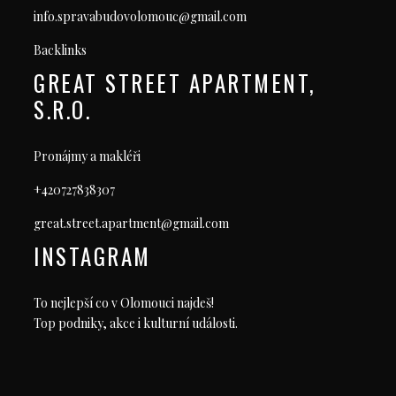
info.spravabudovolomouc@gmail.com
Backlinks
GREAT STREET APARTMENT,
S.R.O.
Pronájmy a makléři
+420727838307
great.street.apartment@gmail.com
INSTAGRAM
To nejlepší co v Olomouci najdeš!
Top podniky, akce i kulturní události.