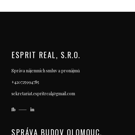
ESPRIT REAL, S.R.O.
Správa nájemních smluv a pronájmů
+420725994785
sekretariat.espritreal@gmail.com
fb
in
SPRÁVA BUDOV OLOMOUC,