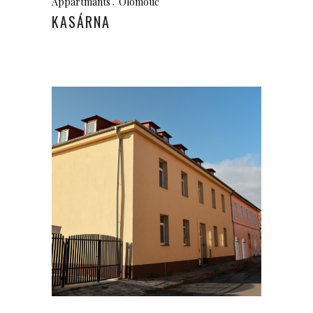
Appartmants
Olomouc
KASÁRNA