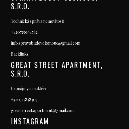
S.R.O.
Technická správa nemovitostí
+420725994782
info.spravabudovolomouc@gmail.com
Backlinks
GREAT STREET APARTMENT,
S.R.O.
Pronájmy a makléři
+420727838307
great.street.apartment@gmail.com
INSTAGRAM